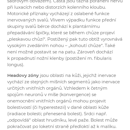
sádrovým obvazem). Častá jsou tažná poranění nervu
při luxacích nebo distorzích kolenního kloubu.
Motorické příznaky vycházejí z oslabené funkce
inervovaných svalů. Vlivem výpadku funkce přední
skupiny svalů bérce dochází k plantárnímu
přepadávání špičky, které se během chůze projeví
„pleskavou chůzí“. Postižený pak tuto obtíž vyrovnává
vysokým zvedáním nohou – „kohoutí chůze“. Také
není možné postavit se na patu. Zároveň dochází
k propadnutí nožní klenby (postižení m. fibularis
longus).
Headovy zóny
jsou oblasti na kůži, jejichž inervace
vychází ze stejných míšních segmentů jako inervace
určitých vnitřních orgánů. Vzhledem k četným
spojům neuronů v míše (konvergence) se
onemocnění vnitřních orgánů mohou projevit
bolestivostí (či hyperestezií) v dané oblasti kůže
(iradiace bolesti; přenesená bolest). Srdci např.
„odpovídá“ oblast hrudníku, levé paže. Bolest může
pokračovat po loketní straně předloktí až k malíku.