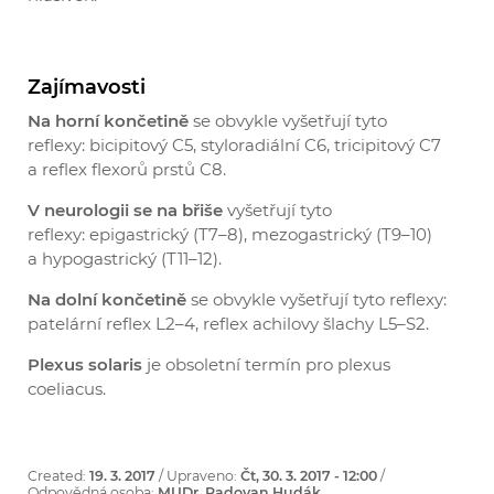
Zajímavosti
Na horní končetině
se obvykle vyšetřují tyto
reflexy: bicipitový C5, styloradiální C6, tricipitový C7
a reflex flexorů prstů C8.
V neurologii se na břiše
vyšetřují tyto
reflexy: epigastrický (T7–8), mezogastrický (T9–10)
a hypogastrický (T11–12).
Na dolní končetině
se obvykle vyšetřují tyto reflexy:
patelární reflex L2–4, reflex achilovy šlachy L5–S2.
Plexus solaris
je obsoletní termín pro plexus
coeliacus.
Created:
19. 3. 2017
/ Upraveno:
Čt, 30. 3. 2017 - 12:00
/
Odpovědná osoba:
MUDr. Radovan Hudák