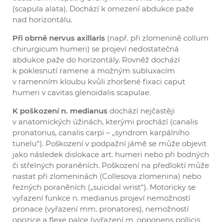
(scapula alata). Dochází k omezení abdukce paže
nad horizontálu.
Při obrně nervus axillaris
(např. při zlomenině collum
chirurgicum humeri) se projeví nedostatečná
abdukce paže do horizontály. Rovněž dochází
k poklesnutí ramene a možným subluxacím
v ramenním kloubu kvůli zhoršené fixaci caput
humeri v cavitas glenoidalis scapulae.
K poškození n. medianus
dochází nejčastěji
v anatomických úžinách, kterými prochází (canalis
pronatorius, canalis carpi – „syndrom karpálního
tunelu“). Poškození v podpažní jámě se může objevit
jako následek dislokace art. humeri nebo při bodných
či střelných poraněních. Poškození na předloktí může
nastat při zlomeninách (Collesova zlomenina) nebo
řezných poraněních („suicidal wrist“). Motoricky se
vyřazení funkce n. medianus projeví nemožností
pronace (vyřazení mm. pronatores), nemožností
opozice a flexe palce (vyřazení m. opponens pollicis