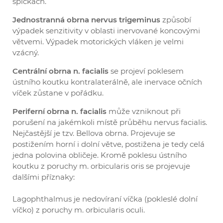
špičkách.
Jednostranná obrna nervus trigeminus
způsobí
výpadek senzitivity v oblasti inervované koncovými
větvemi. Výpadek motorických vláken je velmi
vzácný.
Centrální obrna n. facialis
se projeví poklesem
ústního koutku kontralaterálně, ale inervace očních
víček zůstane v pořádku.
Periferní obrna n. facialis
může vzniknout při
porušení na jakémkoli místě průběhu nervus facialis.
Nejčastější je tzv. Bellova obrna. Projevuje se
postižením horní i dolní větve, postižena je tedy celá
jedna polovina obličeje. Kromě poklesu ústního
koutku z poruchy m. orbicularis oris se projevuje
dalšími příznaky:
Lagophthalmus je nedovíraní víčka (pokleslé dolní
víčko) z poruchy m. orbicularis oculi.