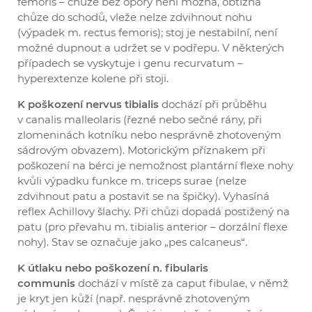
femoris – chůze bez opory není možná, obtížná
chůze do schodů, vleže nelze zdvihnout nohu
(výpadek m. rectus femoris); stoj je nestabilní, není
možné dupnout a udržet se v podřepu. V některých
případech se vyskytuje i genu recurvatum –
hyperextenze kolene při stoji.
K poškození nervus tibialis
dochází při průběhu
v canalis malleolaris (řezné nebo sečné rány, při
zlomeninách kotníku nebo nesprávně zhotoveným
sádrovým obvazem). Motorickým příznakem při
poškození na bérci je nemožnost plantární flexe nohy
kvůli výpadku funkce m. triceps surae (nelze
zdvihnout patu a postavit se na špičky). Vyhasíná
reflex Achillovy šlachy. Při chůzi dopadá postižený na
patu (pro převahu m. tibialis anterior – dorzální flexe
nohy). Stav se označuje jako „pes calcaneus“.
K útlaku nebo poškození n. fibularis
communis
dochází v místě za caput fibulae, v němž
je kryt jen kůží (např. nesprávně zhotoveným