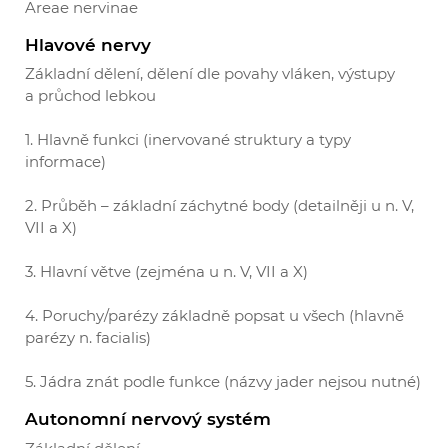
Areae nervinae
Hlavové nervy
Základní dělení, dělení dle povahy vláken, výstupy
a průchod lebkou
1. Hlavně funkci (inervované struktury a typy
informace)
2. Průběh – základní záchytné body (detailněji u n. V,
VII a X)
3. Hlavní větve (zejména u n. V, VII a X)
4. Poruchy/parézy základně popsat u všech (hlavně
parézy n. facialis)
5. Jádra znát podle funkce (názvy jader nejsou nutné)
Autonomní nervový systém