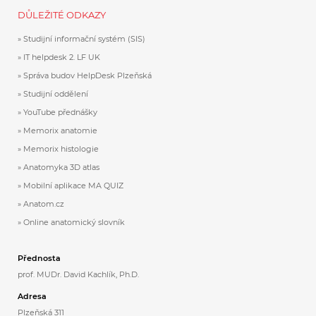
DŮLEŽITÉ ODKAZY
Studijní informační systém (SIS)
IT helpdesk 2. LF UK
Správa budov HelpDesk Plzeňská
Studijní oddělení
YouTube přednášky
Memorix anatomie
Memorix histologie
Anatomyka 3D atlas
Mobilní aplikace MA QUIZ
Anatom.cz
Online anatomický slovník
Přednosta
prof. MUDr. David Kachlík, Ph.D.
Adresa
Plzeňská 311