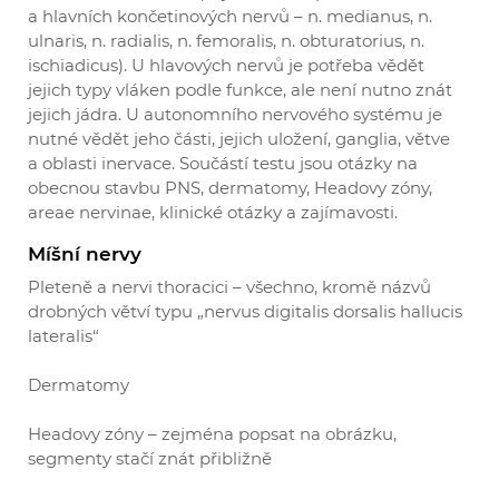
a hlavních končetinových nervů – n. medianus, n.
ulnaris, n. radialis, n. femoralis, n. obturatorius, n.
ischiadicus). U hlavových nervů je potřeba vědět
jejich typy vláken podle funkce, ale není nutno znát
jejich jádra. U autonomního nervového systému je
nutné vědět jeho části, jejich uložení, ganglia, větve
a oblasti inervace. Součástí testu jsou otázky na
obecnou stavbu PNS, dermatomy, Headovy zóny,
areae nervinae, klinické otázky a zajímavosti.
Míšní nervy
Pleteně a nervi thoracici – všechno, kromě názvů
drobných větví typu „nervus digitalis dorsalis hallucis
lateralis“
Dermatomy
Headovy zóny – zejména popsat na obrázku,
segmenty stačí znát přibližně