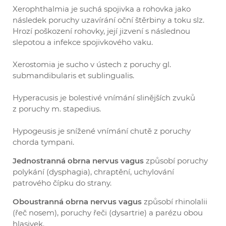
Xerophthalmia je suchá spojivka a rohovka jako
následek poruchy uzavírání oční štěrbiny a toku slz.
Hrozí poškození rohovky, její jizvení s následnou
slepotou a infekce spojivkového vaku.
Xerostomia je sucho v ústech z poruchy gl.
submandibularis et sublingualis.
Hyperacusis je bolestivé vnímání slinějších zvuků
z poruchy m. stapedius.
Hypogeusis je snížené vnímání chutě z poruchy
chorda tympani.
Jednostranná obrna nervus vagus
způsobí poruchy
polykání (dysphagia), chraptění, uchylování
patrového čípku do strany.
Oboustranná obrna nervus vagus
způsobí rhinolalii
(řeč nosem), poruchy řeči (dysartrie) a parézu obou
hlasivek.