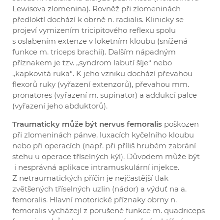
Lewisova zlomenina). Rovněž při zlomeninách
předloktí dochází k obrně n. radialis. Klinicky se
projeví vymizením tricipitového reflexu spolu
s oslabením extenze v loketním kloubu (snížená
funkce m. triceps brachii). Dalším nápadným
příznakem je tzv. „syndrom labutí šíje“ nebo
„kapkovitá ruka“. K jeho vzniku dochází převahou
flexorů ruky (vyřazení extenzorů), převahou mm.
pronatores (vyřazení m. supinator) a addukcí palce
(vyřazení jeho abduktorů).
Traumaticky může být nervus femoralis
poškozen
při zlomeninách pánve, luxacích kyčelního kloubu
nebo při operacích (např. při příliš hrubém zabrání
stehu u operace tříselných kýl). Důvodem může být
i nesprávná aplikace intramuskulární injekce.
Z netraumatických příčin je nejčastější tlak
zvětšených tříselných uzlin (nádor) a výduť na a.
femoralis. Hlavní motorické příznaky obrny n.
femoralis vycházejí z porušené funkce m. quadriceps