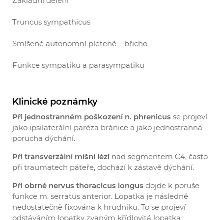
Základní dělení
Truncus sympathicus
Smíšené autonomní pleteně – břicho
Funkce sympatiku a parasympatiku
Klinické poznámky
Při jednostranném poškození n. phrenicus
se projeví
jako ipsilaterální paréza bránice a jako jednostranná
porucha dýchání.
Při transverzální míšní lézi
nad segmentem C4, často
při traumatech páteře, dochází k zástavě dýchání.
Při obrně nervus thoracicus longus
dojde k poruše
funkce m. serratus anterior. Lopatka je následně
nedostatečně fixována k hrudníku. To se projeví
odstáváním lopatky zvaným křídlovitá lopatka