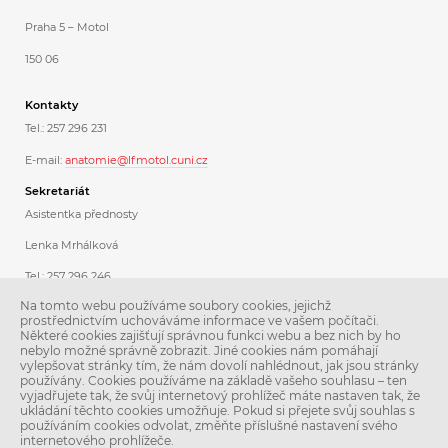
Praha 5 – Motol
150 06
Kontakty
Tel.: 257 296 231
E-mail:
anatomie@lfmotol.cuni.cz
Sekretariát
Asistentka přednosty
Lenka Mrhálková
Tel.: 257 296 246
Na tomto webu používáme soubory cookies, jejichž
Koordinátorka dárcovského programu
prostřednictvím uchováváme informace ve vašem počítači.
Některé cookies zajišťují správnou funkci webu a bez nich by ho
Ing. Libuše Stoklásková
nebylo možné správně zobrazit. Jiné cookies nám pomáhají
vylepšovat stránky tím, že nám dovolí nahlédnout, jak jsou stránky
Tel.: 257 296 231
používány. Cookies používáme na základě vašeho souhlasu – ten
vyjadřujete tak, že svůj internetový prohlížeč máte nastaven tak, že
mobil: 775 050 012
ukládání těchto cookies umožňuje. Pokud si přejete svůj souhlas s
používáním cookies odvolat, změňte příslušné nastavení svého
internetového prohlížeče.