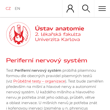
Přejít
k
CZ
EN
hlavnímu
obsahu
Periferní nervový systém
Test
Periferní nervový systém
probíhá písemnou
formou dle obecných pravidel písemných testů
(viz
Průběžné testy – organizace
). Test bude zaměřen
především na míšní a hlavové nervy a autonomní
nervový systém. U každého míšního a hlavového
nervu je potřeba znát jeho odstup, průběh, větve
a oblast inervace. U míšních nervů je potřeba znát
i kořenovou inervaci (zejména u n. phrenicus