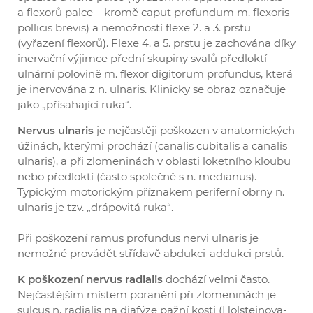
a flexorů palce – kromě caput profundum m. flexoris
pollicis brevis) a nemožností flexe 2. a 3. prstu
(vyřazení flexorů). Flexe 4. a 5. prstu je zachována díky
inervační výjimce přední skupiny svalů předloktí –
ulnární polovině m. flexor digitorum profundus, která
je inervována z n. ulnaris. Klinicky se obraz označuje
jako „přísahající ruka“.
Nervus ulnaris
je nejčastěji poškozen v anatomických
úžinách, kterými prochází (canalis cubitalis a canalis
ulnaris), a při zlomeninách v oblasti loketního kloubu
nebo předloktí (často společně s n. medianus).
Typickým motorickým příznakem periferní obrny n.
ulnaris je tzv. „drápovitá ruka“.
Při poškození ramus profundus nervi ulnaris je
nemožné provádět střídavě abdukci-addukci prstů.
K poškození nervus radialis
dochází velmi často.
Nejčastějším místem poranění při zlomeninách je
sulcus n. radialis na diafýze pažní kosti (Holsteinova-