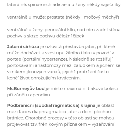
laterálně: spinae ischiadicae a u ženy někdy vaječníky
ventrálně u muže: prostata (někdy i močový měchýř)
ventrálně u ženy: perineální klín, nad ním zadní stěna
pochvy a skrze pochvu děložní čípek
Jaterní cirhóza
je uzlovitá přestavba jater, při které
může docházet k vzestupu žilního tlaku v povodí v.
portae (portální hypertenze). Následně se rozšiřují
portokavální anastomózy mezi žaludkem a jícnem se
vznikem jícnových varixů, jejichž protržení často
končí život ohrožujícím krvácením.
McBurneyův bod
je místo maximální tlakové bolesti
při zánětu apendixu.
Podbrániční (subdiafragmatická) krajina
je oblast
mezi facies diaphragmatica jater a dolní plochou
bránice. Chorobné procesy v této oblasti se mohou
projevovat tzv. frénikovým příznakem – vyzařování