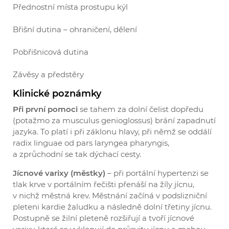
Přednostní místa prostupu kýl
Břišní dutina – ohraničení, dělení
Pobřišnicová dutina
Závěsy a předstěry
Klinické poznámky
Při první pomoci
se tahem za dolní čelist dopředu
(potažmo za musculus genioglossus) brání zapadnutí
jazyka. To platí i při záklonu hlavy, při němž se oddálí
radix linguae od pars laryngea pharyngis,
a zprůchodní se tak dýchací cesty.
Jícnové varixy (městky)
– při portální hypertenzi se
tlak krve v portálním řečišti přenáší na žíly jícnu,
v nichž městná krev. Městnání začíná v podslizniční
pleteni kardie žaludku a následně dolní třetiny jícnu.
Postupně se žilní pleteně rozšiřují a tvoří jícnové