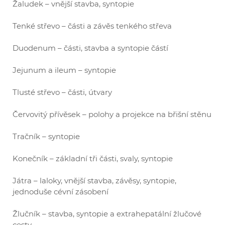
Žaludek – vnější stavba, syntopie
Tenké střevo – části a závěs tenkého střeva
Duodenum – části, stavba a syntopie částí
Jejunum a ileum – syntopie
Tlusté střevo – části, útvary
Červovitý přívěsek – polohy a projekce na břišní stěnu
Tračník – syntopie
Konečník – základní tři části, svaly, syntopie
Játra – laloky, vnější stavba, závěsy, syntopie,
jednoduše cévní zásobení
Žlučník – stavba, syntopie a extrahepatální žlučové
cesty