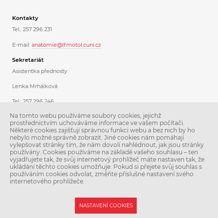
Kontakty
Tel.: 257 296 231
E-mail:
anatomie@lfmotol.cuni.cz
Sekretariát
Asistentka přednosty
Lenka Mrhálková
Tel.: 257 296 246
Na tomto webu používáme soubory cookies, jejichž
Koordinátorka dárcovského programu
prostřednictvím uchováváme informace ve vašem počítači.
Některé cookies zajišťují správnou funkci webu a bez nich by ho
Ing. Libuše Stoklásková
nebylo možné správně zobrazit. Jiné cookies nám pomáhají
vylepšovat stránky tím, že nám dovolí nahlédnout, jak jsou stránky
Tel.: 257 296 231
používány. Cookies používáme na základě vašeho souhlasu – ten
vyjadřujete tak, že svůj internetový prohlížeč máte nastaven tak, že
mobil: 775 050 012
ukládání těchto cookies umožňuje. Pokud si přejete svůj souhlas s
používáním cookies odvolat, změňte příslušné nastavení svého
internetového prohlížeče.
NASTAVENÍ COOKIES