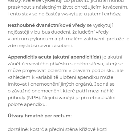
varixy, které se vyklenují do průsvitu jícnu a mohou
prasknout s následným život ohrožujícím krvácením.
Tento stav se nejčastěji vyskytuje u jaterní cirhózy.
Nezhoubné dvanáctníkové vředy
se vyskytují
nejčastěji v bulbus duodeni, žaludeční vředy
v antrum pyloricum a při malém zakřivení, protože je
zde nejslabší cévní zásobení.
Appendicitis acuta (akutní apendicitída)
je akutní
zánět červovitého přívěsku slepého střeva, který se
může projevovat bolestmi v pravém podbřišku, ale
vzhledem k variabilitě uložení apendixu může
imitovat i onemocnění jiných orgánů. Jedná se
o závažné onemocnění, které patří mezi náhlé
příhody (NPB). Nejobávanější je při retrocékální
poloze apendixu.
Útvary hmatné per rectum:
dorzálně: kostrč a přední stěna křížové kosti