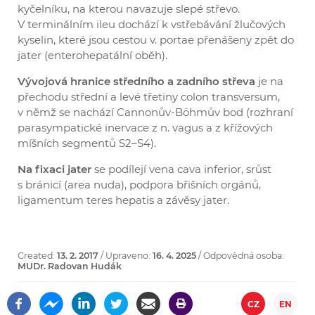
kyčelníku, na kterou navazuje slepé střevo.
V terminálním ileu dochází k vstřebávání žlučových
kyselin, které jsou cestou v. portae přenášeny zpět do
jater (enterohepatální oběh).
Vývojová hranice středního a zadního střeva
je na
přechodu střední a levé třetiny colon transversum,
v němž se nachází Cannonův-Böhmův bod (rozhraní
parasympatické inervace z n. vagus a z křížových
míšních segmentů S2–S4).
Na fixaci jater
se podílejí vena cava inferior, srůst
s bránicí (area nuda), podpora břišních orgánů,
ligamentum teres hepatis a závěsy jater.
Created:
13. 2. 2017
/ Upraveno:
16. 4. 2025
/ Odpovědná osoba:
MUDr. Radovan Hudák
CZ
EN