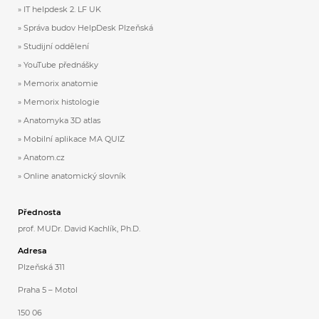
IT helpdesk 2. LF UK
Správa budov HelpDesk Plzeňská
Studijní oddělení
YouTube přednášky
Memorix anatomie
Memorix histologie
Anatomyka 3D atlas
Mobilní aplikace MA QUIZ
Anatom.cz
Online anatomický slovník
Přednosta
prof. MUDr. David Kachlík, Ph.D.
Adresa
Plzeňská 311
Praha 5 – Motol
150 06