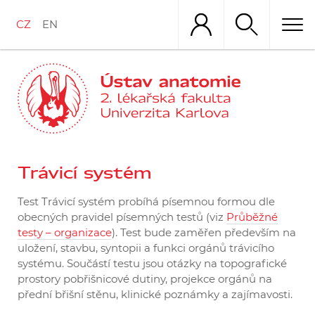
Přejít
k
CZ
EN
hlavnímu
obsahu
Trávicí systém
Test Trávicí systém probíhá písemnou formou dle
obecných pravidel písemných testů (viz
Průběžné
testy – organizace
). Test bude zaměřen především na
uložení, stavbu, syntopii a funkci orgánů trávicího
systému. Součástí testu jsou otázky na topografické
prostory pobřišnicové dutiny, projekce orgánů na
přední břišní stěnu, klinické poznámky a zajímavosti.