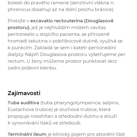
bolesti do pravého ramene (senzitivní vlákna n.
phrenicus dosahují až na dolní plochu bránice).
Protože v
excavatio rectouterina (Douglasově
prostoru)
, jež je nejhlubším místem cavitas
peritonealis u stojícího pacienta, se přirozeně
hromadí tekutina v pobřišnicové dutině, využívá se
k punkcím. Zakládá se sem i katetr peritoneální
dialýzy. Náplň Douglasova prostoru vyšetřujeme per
rectum. U ženy můžeme prostor punktovat skrz
zadní poševní klenbu.
Zajímavosti
Tuba auditiva
(tuba pharyngotympanica, salpinx,
Eustachova trubice) je sluchová trubice, která
propojuje nosohltan a středoušní dutinu a slouží
k vyrovnávání tlaků ve středouší.
Terminální ileum
je klinický pojem pro aborální část