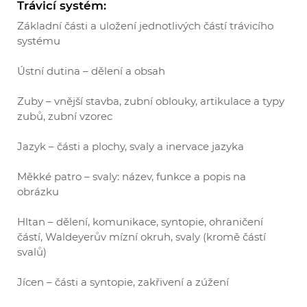
Trávicí systém:
Základní části a uložení jednotlivých částí trávicího
systému
Ústní dutina – dělení a obsah
Zuby – vnější stavba, zubní oblouky, artikulace a typy
zubů, zubní vzorec
Jazyk – části a plochy, svaly a inervace jazyka
Měkké patro – svaly: název, funkce a popis na
obrázku
Hltan – dělení, komunikace, syntopie, ohraničení
částí, Waldeyerův mízní okruh, svaly (kromě částí
svalů)
Jícen – části a syntopie, zakřivení a zúžení