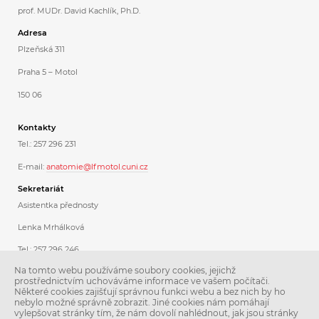
prof. MUDr. David Kachlík, Ph.D.
Adresa
Plzeňská 311
Praha 5 – Motol
150 06
Kontakty
Tel.: 257 296 231
E-mail:
anatomie@lfmotol.cuni.cz
Sekretariát
Asistentka přednosty
Lenka Mrhálková
Tel.: 257 296 246
Na tomto webu používáme soubory cookies, jejichž
Koordinátorka dárcovského programu
prostřednictvím uchováváme informace ve vašem počítači.
Některé cookies zajišťují správnou funkci webu a bez nich by ho
Ing. Libuše Stoklásková
nebylo možné správně zobrazit. Jiné cookies nám pomáhají
vylepšovat stránky tím, že nám dovolí nahlédnout, jak jsou stránky
Tel.: 257 296 231