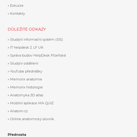
Exkurze
Kontakty
DŮLEŽITÉ ODKAZY
Studijní informační systém (SIS)
IT helpdesk 2. LF UK
Správa budov HelpDesk Plzeňská
Studijní oddělení
YouTube přednášky
Memorix anatomie
Memorix histologie
Anatomyka 3D atlas
Mobilní aplikace MA QUIZ
Anatom.cz
Online anatomický slovník
Přednosta