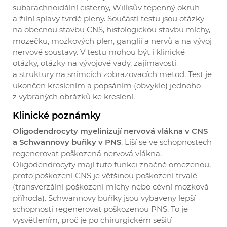
subarachnoidální cisterny, Willisův tepenný okruh
a žilní splavy tvrdé pleny. Součástí testu jsou otázky
na obecnou stavbu CNS, histologickou stavbu míchy,
mozečku, mozkových plen, ganglií a nervů a na vývoj
nervové soustavy. V testu mohou být i klinické
otázky, otázky na vývojové vady, zajímavosti
a struktury na snímcích zobrazovacích metod. Test je
ukončen kreslením a popsáním (obvykle) jednoho
z vybraných obrázků ke kreslení.
Klinické poznámky
Oligodendrocyty myelinizují nervová vlákna v CNS
a Schwannovy buňky v PNS
. Liší se ve schopnostech
regenerovat poškozená nervová vlákna.
Oligodendrocyty mají tuto funkci značně omezenou,
proto poškození CNS je většinou poškození trvalé
(transverzální poškození míchy nebo cévní mozková
příhoda). Schwannovy buňky jsou vybaveny lepší
schopností regenerovat poškozenou PNS. To je
vysvětlením, proč je po chirurgickém sešití