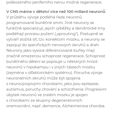
poškozeného periferního nervu možná regenerace.
V CNS máme v dětství více než 100 miliard neuronů
.
V průběhu vývoje podléhá řada neuronů
programované buněčné smrti. Jiné neurony se
funkčně specializují, jejich výběžky a dendritické trny
podléhají procesu pučení („sprouting“). Postupně se
vytváří složitá síť, tzv. konektom mozku, a neurony se
zapojují do specifických nervových okruhů a drah.
Neurony jako vysoce diferencované buňky mají
značně omezenou schopnost regenerace. Schopnost
buněčného dělení se popisuje u některých hnízd
neuronů v hipokampu i v jiných částech mozku
(zejména v olfaktorickém systému). Porucha vývoje
neuronálních okruhů může být spojena
s neurovývojovými chorobami, jako jsou epilepsie,
autismus, poruchy chování a schizofrenie. Progresivní
úbytek neuronů ve zralém mozku je spojen
s chorobami ze skupiny degenerativních
onemocnění, např. demence, Alzheimerova choroba.