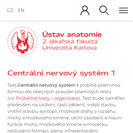
Přejít
k
CZ
EN
hlavnímu
obsahu
Centrální nervový systém 1
Test
Centrální nervový systém 1
probíhá písemnou
formou dle obecných pravidel písemných testů
(viz
Průběžné testy – organizace
). Test bude zaměřen
především na uložení, části (dělení), vnější stavbu,
vnitřní stavbu, syntopii, mozkové dráhy v rozsahu
míchy a mozkového kmene, cévní zásobení a hlavní
funkce míchy, mozkového kmene a mozečku,
retikulární formaci, pleny, infratentoriální