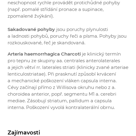
neschopnost rychle provádět protichůdné pohyby
(např. pomalé střídání pronace a supinace,
zpomalené žvýkání).
Sakadované pohyby
jsou poruchy plynulosti
a ladnosti pohybů, poruchy řeči a písma. Pohyby jsou
rozkouskované, řeč je skandovaná.
Arteria haemorrhagica Charcoti
je klinický termín
pro tepnu ze skupiny aa. centrales anterolaterales
a jejich větví rr. laterales striati (klinicky zvané arteriae
lenticulostriatae). Při prasknutí způsobí krvácení
a mechanické poškození vláken capsula interna.
Cévy začínají přímo z Willisova okruhu nebo z a.
choroidea anterior, popř. segmentu M1 a. cerebri
mediae. Zásobují striatum, pallidum a capsula
interna. Poškození vyvolá kontralaterální obrnu.
Zajímavosti