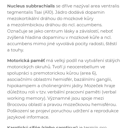
Nucleus subbrachialis
se dříve nazýval area ventralis
tegmentalis Tsai (A10). Jádro dodává dopamin
mezokortikální dráhou do mozkové kůry
a mezolimbickou dráhou do ncl. accumbens.
Označuje se jako centrum lásky a závislostí, neboť
zvýšená hladina dopaminu v mozkové kůře a ncl.
accumbens mimo jiné vyvolává pocity radosti, štěstí
a touhy.
Motorická paměť
má velký podíl na vytváření stálých
motorických okruhů. Tvoří ji neocerebellum ve
spolupráci s premotorickou kůrou (area 6),
asociačními oblastmi hemisfér, bazálními ganglii,
hipokampem a cholinergními jádry. Mozeček hraje
důležitou roli v tzv. verbální pracovní paměti (verbal
working memory). Významné jsou spoje mezi
Brocovou oblastí a pravou mozečkovou hemisférou.
Poškození se projeví poruchou udržení a reprodukce
jazykové informace.
Karotický sifón (sipho caroticus)
je termín pro