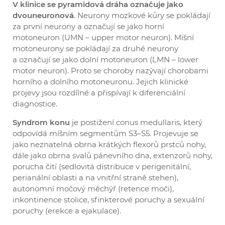
V klinice se pyramidová dráha označuje jako
dvouneuronová
. Neurony mozkové kůry se pokládají
za první neurony a označují se jako horní
motoneuron (UMN – upper motor neuron). Míšní
motoneurony se pokládají za druhé neurony
a označují se jako dolní motoneuron (LMN – lower
motor neuron). Proto se choroby nazývají chorobami
horního a dolního motoneuronu. Jejich klinické
projevy jsou rozdílné a přispívají k diferenciální
diagnostice.
Syndrom konu
je postižení conus medullaris, který
odpovídá míšním segmentům S3–S5. Projevuje se
jako neznatelná obrna krátkých flexorů prstců nohy,
dále jako obrna svalů pánevního dna, extenzorů nohy,
porucha čití (sedlovitá distribuce v perigenitální,
perianální oblasti a na vnitřní straně stehen),
autonomní močový měchýř (retence moči),
inkontinence stolice, sfinkterové poruchy a sexuální
poruchy (erekce a ejakulace).