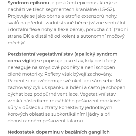
Syndrom epikonu
je postižení epiconus, který se
nachází ve třech segmentech kraniálně (L5–S2).
Projevuje se jako obrna a atrofie extenzorů nohy,
svalů na přední i zadní straně bérce (vázne ventrální
i dorzální flexe nohy a flexe bérce), porucha čití (zadní
strana DK a distálně od kolen) a autonomní močový
měchýř.
Perzistentní vegetativní stav (apalický syndrom –
coma vigile)
se popisuje jako stav, kdy postižený
nereaguje na smyslové podněty a není schopen
cílené motoriky. Reflexy však bývají zachovány.
Pacient si neuvědomuje své okolí ani sám sebe. Má
zachovaný cyklus spánku a bdění a často je schopen
dýchat bez podpůrné ventilace. Vegetativní stav
vzniká následkem rozsáhlého poškození mozkové
kůry v důsledku ztráty konektivity jednotlivých
korových oblastí se subkortikálními jádry a při
oboustranném poškození talamu.
Nedostatek dopaminu v bazálních gangliích