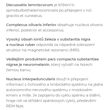
Decussatio lemniscorum
je křížení tr.
spinobulbothalamocorticalis po přepojení v ncl.
gracilis et cuneatus.
Complexus olivaris inferior
obsahuje nucleus olivaris
inferior, posterior et accessorius.
Vysoký obsah iontů železa v substantia nigra
a nucleus ruber
odpovídá za nápadné zobrazení
struktur na magnetické rezonanci (MRI).
Vedlejším produktem pars compacta substantiae
nigrae je neuromelanin
, který vytváří na řezech
černou barvu.
Nucleus interpeduncularis
slouží k přepojení
informací z čichového a limbického systému na jádra
autonomního nervového systému v mozkovém
kmeni a míše. Je zapojeno do cyklu spánku a bdění,
hraje roli ve střídání spánkových cyklů, především
REM fáze.