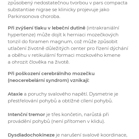
způsobený nedostatečnou tvorbou v pars compacta
substantiae nigrae se klinicky projevuje jako
Parkinsonova choroba.
Při zvýšení tlaku v lebeční dutině
(intrakraniální
hypertenze) může dojít k herniaci mozečkových
tonzil do foramen magnum, což může způsobit
utlačení životně důležitých center pro řízení dýchání
a oběhu v retikulární formaci mozkového kmene
a ohrozit člověka na životě.
Při poškození cerebrálního mozečku
(neocerebelární syndrom) vznikají:
Ataxie
a poruchy svalového napětí. Dysmetrie je
přestřelování pohybů a obtížné cílení pohybů.
Intenční tremor
je třes končetin, narůstá při
provádění pohybů (není přítomen v klidu).
Dysdiadochokineze
je narušení svalové koordinace,