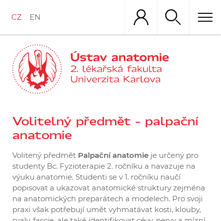
Přejít
k
CZ
EN
hlavnímu
obsahu
Volitelný předmět – palpační
anatomie
Volitený předmět
Palpační anatomie
je určený pro
studenty Bc. Fyzioterapie 2. ročníku a navazuje na
výuku anatomie. Studenti se v 1. ročníku naučí
popisovat a ukazovat anatomické struktury zejména
na anatomických preparátech a modelech. Pro svoji
praxi však potřebují umět vyhmatávat kosti, klouby,
svaly, fascie, ale také identifikovat cévy, nervy a mízní