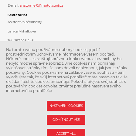
E-mail:
anatomie@lfmotol.cuni.cz
Sekretariát
Asistentka přednosty
Lenka Mrhálková
Tel.: 257 296 246
Na tomto webu používáme soubory cookies, jejichž
Koordinátorka dárcovského programu
prostřednictvím uchováváme informace ve vašem počítači.
Některé cookies zajišťují správnou funkci webu a bez nich by ho
Ing. Libuše Stoklásková
nebylo možné správně zobrazit. Jiné cookies nám pomáhají
vylepšovat stránky tím, že nám dovolí nahlédnout, jak jsou stránky
Tel.: 257 296 231
používány. Cookies používáme na základě vašeho souhlasu – ten
vyjadřujete tak, že svůj internetový prohlížeč máte nastaven tak, že
mobil: 775 050 012
ukládání těchto cookies umožňuje. Pokud si přejete svůj souhlas s
používáním cookies odvolat, změňte příslušné nastavení svého
internetového prohlížeče.
NASTAVENÍ COOKIES
© Univerzita Karlova – 2. lékařská fakulta. Všechna práva vyhrazena. Foto:
ODMÍTNOUT VŠE
2. LF a Shutterstock.com.
Podpora webu:
webmaster@lfmotol.cuni.cz
ACCEPT ALL