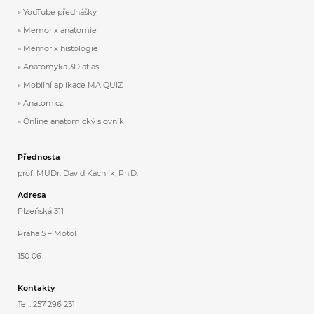
YouTube přednášky
Memorix anatomie
Memorix histologie
Anatomyka 3D atlas
Mobilní aplikace MA QUIZ
Anatom.cz
Online anatomický slovník
Přednosta
prof. MUDr. David Kachlík, Ph.D.
Adresa
Plzeňská 311
Praha 5 – Motol
150 06
Kontakty
Tel.: 257 296 231