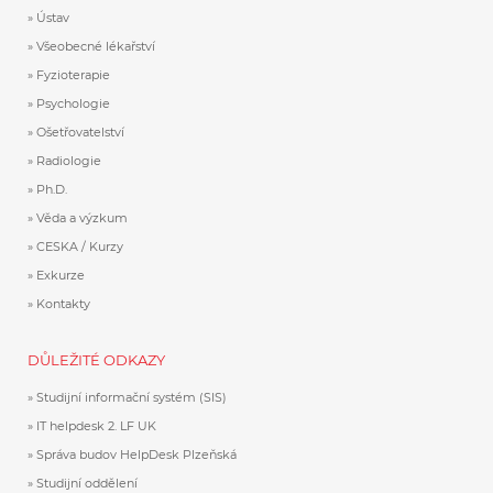
Ústav
Všeobecné lékařství
Fyzioterapie
Psychologie
Ošetřovatelství
Radiologie
Ph.D.
Věda a výzkum
CESKA / Kurzy
Exkurze
Kontakty
DŮLEŽITÉ ODKAZY
Studijní informační systém (SIS)
IT helpdesk 2. LF UK
Správa budov HelpDesk Plzeňská
Studijní oddělení