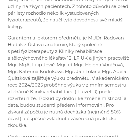
uzliny na živých pacientech. Z tohoto důvodu se před
pár lety rozhodlo několik vystudovaných
fyzioterapeutů, že naučí tyto dovednosti své mladší
kolegy.
Garantem a lektorem předmětu je MUDr. Radovan
Hudák z Ústavu anatomie, který společně
s pěti fyzioterapeuty z Kliniky rehabilitace
a tělovýchovného lékařství 2. LF UK a jiných pracovišť:
Mgr. MgA. Filip Jevič, Mgr. et Mgr. Helena Voráčová,
Mgr. Kateřina Kodríková, Mgr. Jan Tolar a Mgr. Adéla
Quittková zajišťuje výuku předmětu. V akademickém
roce 2024/2025 proběhne výuka v zimním semestru
v lehárně Kliniky rehabilitace (-1, uzel D) podle
rozvrhu níže.
Pokud by došlo i ke změně místností a
data, budou studenti předem informováni. Pro
získaní zápočtu je nutná docházka (nejméně 80%
účast) a úspěšně zvládnutá závěrečná praktická
zkouška.
Výuka je omezená prostory a časovou náročností,