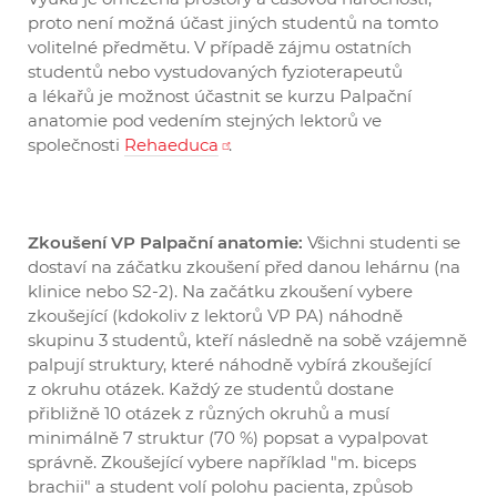
proto není možná účast jiných studentů na tomto
volitelné předmětu. V případě zájmu ostatních
studentů nebo vystudovaných fyzioterapeutů
a lékařů je možnost účastnit se kurzu Palpační
anatomie pod vedením stejných lektorů ve
společnosti
Rehaeduca
.
Zkoušení VP Palpační anatomie:
Všichni studenti se
dostaví na záčatku zkoušení před danou lehárnu (na
klinice nebo S2-2). Na začátku zkoušení vybere
zkoušející (kdokoliv z lektorů VP PA) náhodně
skupinu 3 studentů, kteří následně na sobě vzájemně
palpují struktury, které náhodně vybírá zkoušející
z okruhu otázek. Každý ze studentů dostane
přibližně 10 otázek z různých okruhů a musí
minimálně 7 struktur (70 %) popsat a vypalpovat
správně. Zkoušející vybere například "m. biceps
brachii" a student volí polohu pacienta, způsob