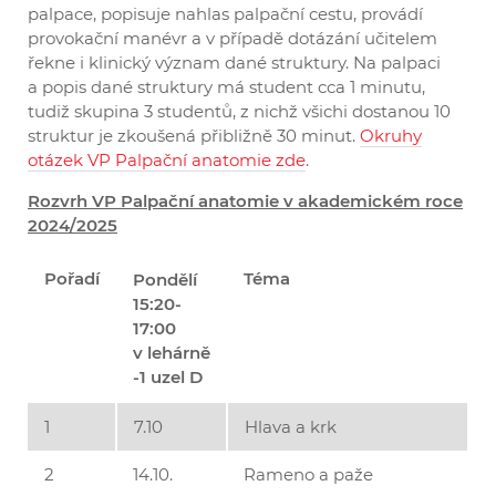
palpace, popisuje nahlas palpační cestu, provádí
provokační manévr a v případě dotázání učitelem
řekne i klinický význam dané struktury. Na palpaci
a popis dané struktury má student cca 1 minutu,
tudiž skupina 3 studentů, z nichž všichi dostanou 10
struktur je zkoušená přibližně 30 minut.
Okruhy
otázek VP Palpační anatomie zde
.
Rozvrh VP Palpační anatomie v akademickém roce
2024/2025
Pořadí
Téma
Pondělí
15:20-
17:00
v lehárně
-1 uzel D
1
7.10
Hlava a krk
2
14.10.
Rameno a paže