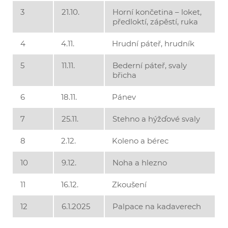
3
21.10.
Horní končetina – loket,
předloktí, zápěstí, ruka
4
4.11.
Hrudní páteř, hrudník
5
11.11.
Bederní páteř, svaly
břicha
6
18.11.
Pánev
7
25.11.
Stehno a hýžďové svaly
8
2.12.
Koleno a bérec
10
9.12.
Noha a hlezno
11
16.12.
Zkoušení
12
6.1.2025
Palpace na kadaverech