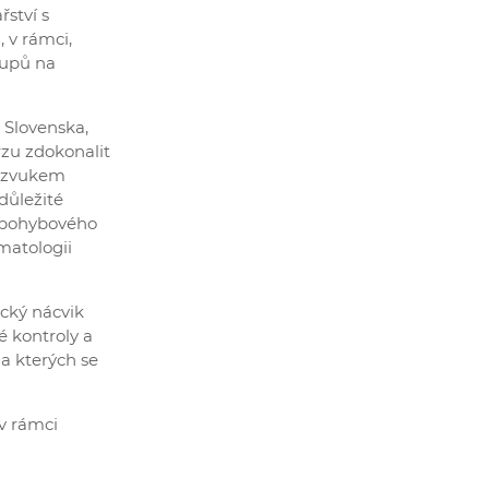
řství s
 v rámci,
tupů na
 Slovenska,
zu zdokonalit
razvukem
důležité
í pohybového
matologii
ický nácvik
é kontroly a
na kterých se
v rámci