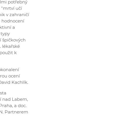
elmi potřebný
"mrtví učí
ik v zahraničí
le hodnocení
tivní a
 typy
í špičkových
. lékařské
použit k
okonalení
rou ocení
avid Kachlík.
sta
tí nad Labem,
Praha, a doc.
VFN. Partnerem