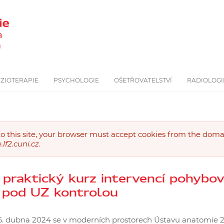
YZIOTERAPIE
PSYCHOLOGIE
OŠETŘOVATELSTVÍ
RADIOLOGI
 to this site, your browser must accept cookies from the dom
vá
lf2.cuni.cz
.
 praktický kurz intervencí pohybo
 pod UZ kontrolou
 6. dubna 2024 se v moderních prostorech Ústavu anatomie 2