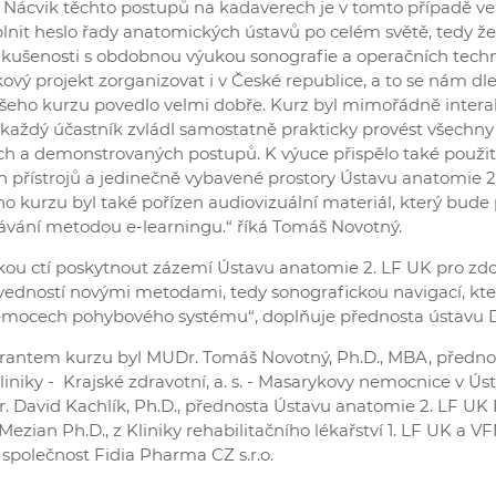
. Nácvik těchto postupů na kadaverech je v tomto případě v
nit heslo řady anatomických ústavů po celém světě, tedy že 
 zkušenosti s obdobnou výukou sonografie a operačních techn
kový projekt zorganizovat i v České republice, a to se nám d
šeho kurzu povedlo velmi dobře. Kurz byl mimořádně interak
 každý účastník zvládl samostatně prakticky provést všechny
h a demonstrovaných postupů. K výuce přispělo také použit
h přístrojů a jedinečně vybavené prostory Ústavu anatomie 2
ého kurzu byl také pořízen audiovizuální materiál, který bude 
ávání metodou e-learningu.“ říká Tomáš Novotný.
kou ctí poskytnout zázemí Ústavu anatomie 2. LF UK pro zd
vedností novými metodami, tedy sonografickou navigací, kte
nemocech pohybového systému“, doplňuje přednosta ústavu D
antem kurzu byl MUDr. Tomáš Novotný, Ph.D., MBA, předno
iniky - Krajské zdravotní, a. s. - Masarykovy nemocnice v Ús
Dr. David Kachlík, Ph.D., přednosta Ústavu anatomie 2. LF UK 
zian Ph.D., z Kliniky rehabilitačního lékařství 1. LF UK a 
 společnost Fidia Pharma CZ s.r.o.