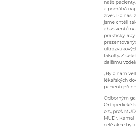
naše pacienty
a pomáhá napl
živé". Po naší
jsme chtěli ta
absolventů na
praktický, aby
prezentovanýc
ultrazvukovýc
fakulty. Z cel
dalšímu vzděl
„Bylo nám vel
lékařských do
pacienti při 
Odborným gar
Ortopedické kl
o.z., prof. MU
MUDr. Kamal Me
celé akce byla