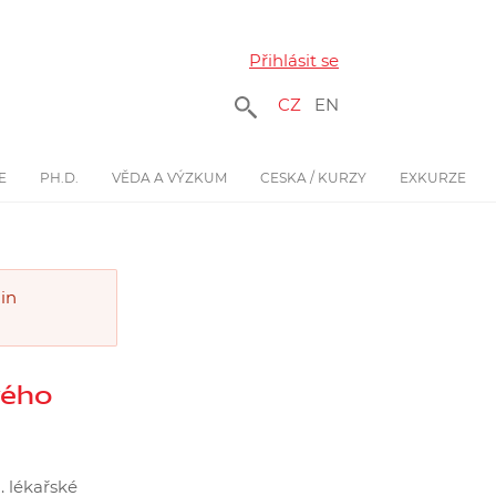
Přihlásit se
CZ
EN
E
PH.D.
VĚDA A VÝZKUM
CESKA / KURZY
EXKURZE
ain
vého
. lékařské