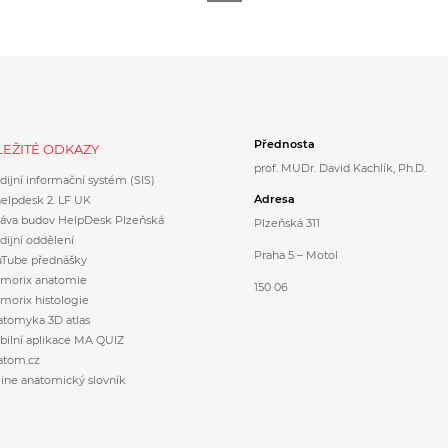
Přednosta
EŽITÉ ODKAZY
prof. MUDr. David Kachlík, Ph.D.
dijní informační systém (SIS)
Adresa
helpdesk 2. LF UK
ráva budov HelpDesk Plzeňská
Plzeňská 311
dijní oddělení
Praha 5 – Motol
uTube přednášky
morix anatomie
150 06
orix histologie
tomyka 3D atlas
ilní aplikace MA QUIZ
atom.cz
ine anatomický slovník