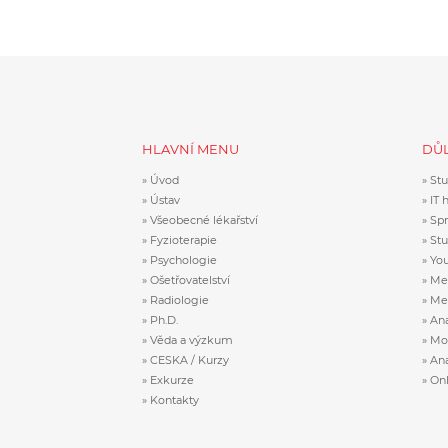
HLAVNÍ MENU
DŮL
Úvod
Stu
Ústav
IT 
Všeobecné lékařství
Sp
Fyzioterapie
Stu
Psychologie
Yo
Ošetřovatelství
Me
Radiologie
Mem
Ph.D.
Ana
Věda a výzkum
Mob
CESKA / Kurzy
An
Exkurze
Onl
Kontakty