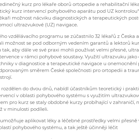
jedinečný kurz pro lékaře oborů ortopedie a rehabilitační léka
ický kurz intervencí pohybového aparátu pod UZ kontrolou“,
lékaři možnost nácviku diagnostických a terapeutických pos
mocí ultrazvukové (UZ) navigace.
ého vzdělávacího programu se zúčastnilo 32 lékařů z Česka a
tali možnost se pod odborným vedením garantů a lektorů kur
 tak, aby dále ve své praxi mohli používat velmi přesné, ult
ervence v rámci pohybové soustavy. Využití ultrazvuku jako 
echniky v diagnostice a terapeutické navigace u onemocněn
dporovaným směrem České společnosti pro ortopedii a trau
trojí.
l rozdělen do dvou dnů, nabídl účastníkům teoretický i prakt
ervencí v oblasti pohybového systému s využitím ultrazvukov
em pro kurz se staly obdobné kurzy probíhající v zahraničí, 
iž v minulosti podíleli.
umožňuje aplikovat léky a léčebné prostředky velmi přesně 
lastí pohybového systému, a tak ještě účinněji léčit