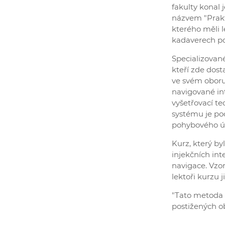
fakulty konal 
názvem "Prakt
kterého měli 
kadaverech po
Specializovan
kteří zde dos
ve svém oboru
navigované int
vyšetřovací t
systému je po
pohybového ús
Kurz, který by
injekčních int
navigace. Vzor
lektoři kurzu j
"Tato metoda 
postižených ob