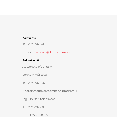
Kontakty
Tel.: 257 296 231
E-mail:
anatomie@lfmotol.cuni.cz
Sekretariát
Asistentka přednosty
Lenka Mrhálková
Tel.: 257 296 246
Koordinátorka dárcovského programu
Ing. Libuše Stoklásková
Tel.: 257 296 231
mobil: 775 050 012