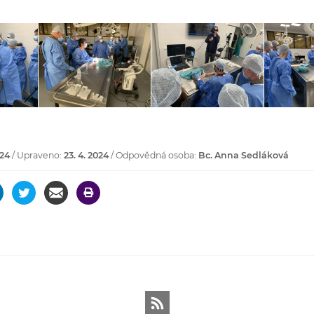
024
/ Upraveno:
23. 4. 2024
/ Odpovědná osoba:
Bc. Anna Sedláková
RSS