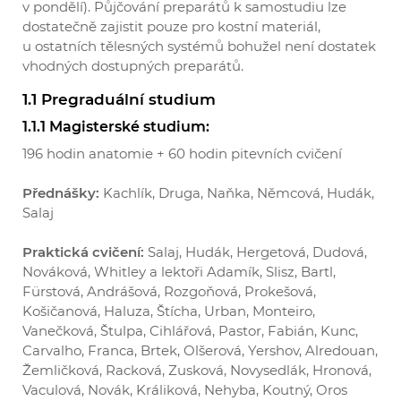
v pondělí). Půjčování preparátů k samostudiu lze
dostatečně zajistit pouze pro kostní materiál,
u ostatních tělesných systémů bohužel není dostatek
vhodných dostupných preparátů.
1.1 Pregraduální studium
1.1.1 Magisterské studium:
196 hodin anatomie + 60 hodin pitevních cvičení
Přednášky:
Kachlík, Druga, Naňka, Němcová, Hudák,
Salaj
Praktická cvičení:
Salaj, Hudák, Hergetová, Dudová,
Nováková, Whitley a lektoři Adamík, Slisz, Bartl,
Fürstová, Andrášová, Rozgoňová, Prokešová,
Košičanová, Haluza, Štícha, Urban, Monteiro,
Vanečková, Štulpa, Cihlářová, Pastor, Fabián, Kunc,
Carvalho, Franca, Brtek, Olšerová, Yershov, Alredouan,
Žemličková, Racková, Zusková, Novysedlák, Hronová,
Vaculová, Novák, Králiková, Nehyba, Koutný, Oros