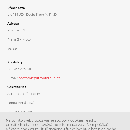
Přednosta
prof. MUDr. David Kachlík, Ph.D.
Adresa
Plzeňská 311
Praha 5 – Motol
150 06
Kontakty
Tel.: 257 296 231
E-mail:
anatomie@lfmotol.cuni.cz
Sekretariát
Asistentka přednosty
Lenka Mrhálková
Tel.: 257 296 246
Na tomto webu používáme soubory cookies, jejichž
Koordinátorka dárcovského programu
prostřednictvím uchováváme informace ve vašem počítači.
Některé cookies zajišťují správnou funkci webu a bez nich by ho
Ing. Libuše Stoklásková