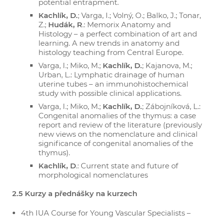
potential entrapment.
Kachlík, D.
; Varga, I.; Volný, O.; Balko, J.; Tonar,
Z.;
Hudák, R
.: Memorix Anatomy and
Histology – a perfect combination of art and
learning. A new trends in anatomy and
histology teaching from Central Europe.
Varga, I.; Miko, M.;
Kachlík, D.
; Kajanova, M.;
Urban, L.: Lymphatic drainage of human
uterine tubes – an immunohistochemical
study with possible clinical applications.
Varga, I.; Miko, M.;
Kachlík, D.
; Zábojníková, L.:
Congenital anomalies of the thymus: a case
report and review of the literature (previously
new views on the nomenclature and clinical
significance of congenital anomalies of the
thymus).
Kachlík, D
.: Current state and future of
morphological nomenclatures
2.5 Kurzy a přednášky na kurzech
4th IUA Course for Young Vascular Specialists –