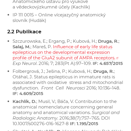
Anatomického ústavu pro výukové
a vědeckovýzkumné účely (Kachlík)
IP 111 0015 – Online vícejazyčný anatomický
slovník (Hudák)
2.2 Publikace
Szczurowska, E.; Ergang, P.; Kubová, H.;
Druga, R.
;
Salaj, M.
; Mareš, P.
Influence of early life status
epilepticus on the developmental expression
profile of the GluA2 subunit of AMPA receptors.
Exp Neurol
. 2016; 7; 283(Pt A):97–109.
IF: 4.657/2015
Folbergrová, J.; Ješina, P.; Kubová, H.;
Druga, R.
;
Otáhal, J. Status epilepticus in immature rats is
associated with oxidative stress and mitochondrial
dysfunction.
Front Cell Neurosci
2016; 10:136–148.
IF: 4.609/2015
Kachlík, D.
; Musil, V.; Báča, V. Contribution to the
anatomical nomenclature concerning general
anatomy and anatomical variations.
Surgical and
Radiologic Anatomy
. 2016;38(7):757–765. DOI
10.1007/s00276-016-1627-8
IF: 1.195/2015