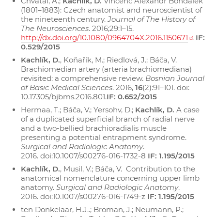
Chvátal, A.;
Kachlík, D.
Vincenc Alexandr Bohdálek
(1801–1883): Czech anatomist and neuroscientist of
the nineteenth century.
Journal of The History of
The Neurosciences
. 2016;29:1–15.
http://dx.doi.org/10.1080/0964704X.2016.1150671
.
IF:
0.529/2015
Kachlík, D.
, Koňařík, M.; Riedlová, J.; Báča, V.
Brachiomedian artery (arteria brachiomediana)
revisited: a comprehensive review.
Bosnian Journal
of Basic Medical Sciences
. 2016,
16
(2):91–101. doi:
10.17305/bjbms.2016.801.
IF: 0.652/2015
Hermaa, T.; Báča, V.; Yersohv, D.;
Kachlík, D.
A case
of a duplicated superficial branch of radial nerve
and a two-bellied brachioradialis muscle
presenting a potential entrapment syndrome.
Surgical and Radiologic Anatomy
.
2016. doi:10.1007/s00276-016-1732-8
IF: 1.195/2015
Kachlík, D.
, Musil, V.; Báča, V. Contribution to the
anatomical nomenclature concerning upper limb
anatomy.
Surgical and Radiologic Anatomy
.
2016. doi:10.1007/s00276-016-1749-z
IF: 1.195/2015
ten Donkelaar, H.J..; Broman, J.; Neumann, P.;