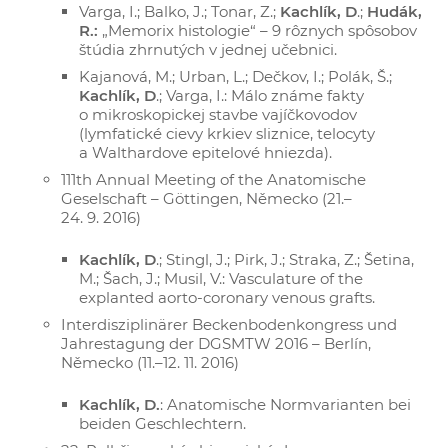
Varga, I.; Balko, J.; Tonar, Z.;
Kachlík, D
.;
Hudák,
R.:
„Memorix histologie“ – 9 rôznych spôsobov
štúdia zhrnutých v jednej učebnici.
Kajanová, M.; Urban, L.; Dečkov, I.; Polák, Š.;
Kachlík, D
.; Varga, I.: Málo známe fakty
o mikroskopickej stavbe vajíčkovodov
(lymfatické cievy krkiev sliznice, telocyty
a Walthardove epitelové hniezda).
111th Annual Meeting of the Anatomische
Geselschaft – Göttingen, Německo (21.–
24. 9. 2016)
Kachlík, D
.; Stingl, J.; Pirk, J.; Straka, Z.; Šetina,
M.; Šach, J.; Musil, V.: Vasculature of the
explanted aorto-coronary venous grafts.
Interdisziplinärer Beckenbodenkongress und
Jahrestagung der DGSMTW 2016 – Berlín,
Německo (11.–12. 11. 2016)
Kachlík, D.
: Anatomische Normvarianten bei
beiden Geschlechtern.