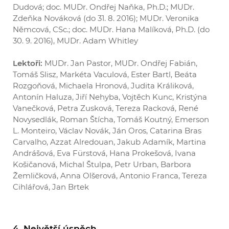
Dudová; doc. MUDr. Ondřej Naňka, Ph.D.; MUDr.
Zdeňka Nováková (do 31. 8. 2016); MUDr. Veronika
Němcová, CSc.; doc. MUDr. Hana Malíková, Ph.D. (do
30. 9. 2016), MUDr. Adam Whitley
Lektoři:
MUDr. Jan Pastor, MUDr. Ondřej Fabián,
Tomáš Slisz, Markéta Vaculová, Ester Bartl, Beáta
Rozgoňová, Michaela Hronová, Judita Králiková,
Antonín Haluza, Jiří Nehyba, Vojtěch Kunc, Kristýna
Vanečková, Petra Zusková, Tereza Racková, René
Novysedlák, Roman Štícha, Tomáš Koutný, Emerson
L. Monteiro, Václav Novák, Ján Oros, Catarina Bras
Carvalho, Azzat Alredouan, Jakub Adamík, Martina
Andrášová, Eva Fürstová, Hana Prokešová, Ivana
Košičanová, Michal Štulpa, Petr Urban, Barbora
Žemličková, Anna Olšerová, Antonio Franca, Tereza
Cihlářová, Jan Brtek
4. Největší úspěch