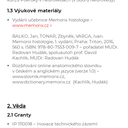
1.3 Výukové materiály
Vydání učebnice Memorix histologie –
www.memorix.cz
BALKO, Jan, TONAR, Zbyněk, VARGA, Ivan.
Memorix histologie, 1. vydání, Praha: Triton, 2016,
560 s. ISBN: 978-80-7553-009-7 – pořadatel MUDr.
Radovan Hudák, spoluautoři prof. David
Kachlík, MUDr. Radovan Hudák
Rozšiřování online anatomického slovníku
v českém a anglickém jazyce (verze 1.0) –
www
.
slovnik.memorix.cz,
www
.
dictionary.memorix.cz (Kachlík, Hudák)
2. Věda
2.1 Granty
IP 1110018 – Inovace technického zázemí