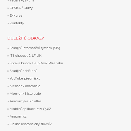
Věda a výzkum
CESKA / Kurzy
Exkurze
Kontakty
DŮLEŽITÉ ODKAZY
Studijní informační systém (SIS)
IT helpdesk 2. LF UK
Správa budov HelpDesk Plzeňská
Studijní oddělení
YouTube přednášky
Memorix anatomie
Memorix histologie
Anatomyka 3D atlas
Mobilní aplikace MA QUIZ
Anatom.cz
Online anatomický slovník