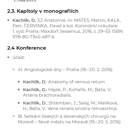
2.3. Kapitoly v monografiích
Kachlík, D.
3.2 Anatomie. In: MATES, Martin, KALA,
Petr, ČERVINKA, Pavel a kol.
Koronární cirkulace
.
1. vyd. Praha: Maxdorf Jessenius, 2016, s. 29–53. ISBN
978-80-7345-487-6.
2.4 Konference
účast:
41. Angiologické dny – Praha (18.–20. 2. 2016)
Kachlík, D
.: Anatomy of venous return
Kachlík, D
.; Hájek, P.; Koňařík, M.; Báča, V.:
Arteria brachioradialis.
Kachlík, D.
; Shtëmbari, J.; Salaj, M.; Malíková,
H.; Báča, V.: Vena renalis sinistra retroaortica.
18. Setkání českých a slovenských chirurgů na
Moravě – Nové město na Moravě (19.–20. 5. 2016)