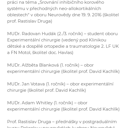
práci na téma „Srovnání inhibičního korového
systému v přechodných neo-allokortikálních
oblestech“ v oboru Neurovědy dne 19. 9. 2016 (školitel
prof. Rastislav Druga)
MUDr. Radovan Hudák (2./3. ročník) – student oboru
Experimentální chirurgie (vedený pod Klinikou
dětské a dospělé ortopedie a traumatologie 2. LF UK
a FN Motol, školitel doc. Havlas)
MUDr. Alžběta Blanková (1. ročník) – obor
experimentální chirurgie (školitel prof. David Kachlík)
MUDr. Jan Votava (1. ročník) – obor experimentální
chirurgie (školitel prof. David Kachlík)
MUDr. Adam Whitley (1. ročník) – obor
experimentální chirurgie (školitel prof. David Kachlík)
Prof. Rastislav Druga – přednášky v postgraduálním
kurzu Pokroky v neurovědách (v oboru Neurovědy)