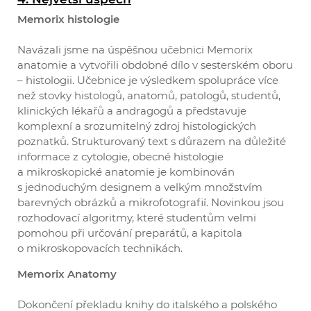
Memorix histologie
Navázali jsme na úspěšnou učebnici Memorix
anatomie a vytvořili obdobné dílo v sesterském oboru
– histologii. Učebnice je výsledkem spolupráce více
než stovky histologů, anatomů, patologů, studentů,
klinických lékařů a andragogů a představuje
komplexní a srozumitelný zdroj histologických
poznatků. Strukturovaný text s důrazem na důležité
informace z cytologie, obecné histologie
a mikroskopické anatomie je kombinován
s jednoduchým designem a velkým množstvím
barevných obrázků a mikrofotografií. Novinkou jsou
rozhodovací algoritmy, které studentům velmi
pomohou při určování preparátů, a kapitola
o mikroskopovacích technikách.
Memorix Anatomy
Dokončení překladu knihy do italského a polského