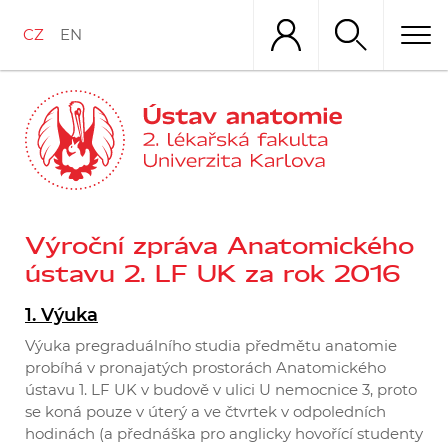
Přejít
k
CZ
EN
hlavnímu
obsahu
Výroční zpráva Anatomického
ústavu 2. LF UK za rok 2016
1.
Výuka
Výuka pregraduálního studia předmětu anatomie
probíhá v pronajatých prostorách Anatomického
ústavu 1. LF UK v budově v ulici U nemocnice 3, proto
se koná pouze v úterý a ve čtvrtek v odpoledních
hodinách (a přednáška pro anglicky hovořící studenty