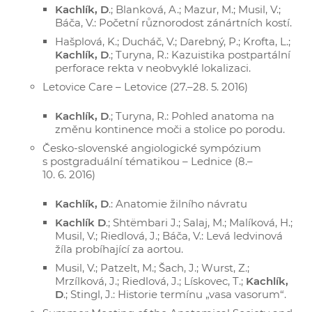
Kachlík, D
.; Blanková, A.; Mazur, M.; Musil, V.;
Báča, V.: Početní různorodost zánártních kostí.
Hašplová, K.; Ducháč, V.; Darebný, P.; Krofta, L.;
Kachlík, D
.; Turyna, R.: Kazuistika postpartální
perforace rekta v neobvyklé lokalizaci.
Letovice Care – Letovice (27.–28. 5. 2016)
Kachlík, D
.; Turyna, R.: Pohled anatoma na
změnu kontinence moči a stolice po porodu.
Česko-slovenské angiologické sympózium
s postgraduální tématikou – Lednice (8.–
10. 6. 2016)
Kachlík, D
.: Anatomie žilního návratu
Kachlík D
.; Shtëmbari J.; Salaj, M.; Malíková, H.;
Musil, V.; Riedlová, J.; Báča, V.: Levá ledvinová
žíla probíhající za aortou.
Musil, V.; Patzelt, M.; Šach, J.; Wurst, Z.;
Mrzílková, J.; Riedlová, J.; Lískovec, T.;
Kachlík,
D
.; Stingl, J.: Historie termínu „vasa vasorum“.