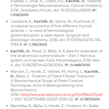
Puelles, L.; Riva, A.; Tubbs, R.S.;
Kachlík, D.
Towards
a Terminologia Neuroanatomica.
Clinical Anatomy
.
2016. ‘Accepted Article’, doi: 10.1002/ca.22809.
IF:
1.316/2015
Lovásová, K.;
Kachlík, D.
; Santa, M.; Kluchová, D.
Unilateral occurrence of five different thyroid
arteries — a need of terminological
systematization: a case report.
Surgical and
Radiologic Anatomy
. 2016. doi: 10.1007/s00276-016-
1793-8.
IF: 1.195/2015
Kachlík, D.
; Musil, V.; Báča, V. A plea for extension of
the anatomical nomenclature – Part 1: Nervous
system and senses.
Folia Morphologica.
2016. Nov
4. doi: 10.5603/FM.a2016.0064.
IF: 0.469/2015
Marvan, J.; Horák, Z.; Vilínek, M,; Horný, L.;
Kachlík,
D.
; Báča, V. Fixation of Distal Fibular Fractures:
A Biomechanical Study of Plate Fixation
Techniques.
Acta of Bioengineering and
Biomechanics
.
2016.
http://www.actabio.pwr.wroc.pl/Vol19No1/11.pdf
DOI: 10.5277/ABB-00557-2016-02.
IF: 0.767/2015
Bartoška, R.; Báča, V.; Horák, Z.; Hrubina, M.; Skála-