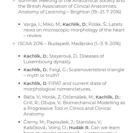
Summer Meeting of the Anatomical Society and
the British Association of Clinical Anatomists.
Anatomy of Learning
– Brighton (19.–21. 7 2016)
Varga, I.; Miko, M.;
Kachlík, D
.; Polák, Š.: Latets
news on microscopic morphology of the heart
– review
ISCAA 2016 – Budapešť, Maďarsko (1.–3. 9. 2016)
Kachlík, D
.; Steyerová, D.: Diseases of
Luxembourg dynasty.
Kachlík, D
.; Feigl, G.: Scalenovertebral triangle
– myth or truth?
Kachlík, D
. FIPAT and current state of
morphological nomenclatures.
Báča, V.; Horák, Z; Otčenášek, M.;
Kachlík, D
.;
Grill, R.; Džupa, V.: Biomechanical Modelling as
a Progressive Tool in Clinics and Clinical
Anatomy.
Čierny, M.; Papoušek, J.; Stanislav, V.;
Kašičková.; Volný, O.;
Hudák R.
Can we learn