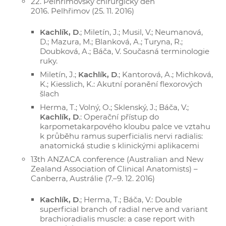
22. Pelhřimovský chirurgický den
2016. Pelhřimov (25. 11. 2016)
Kachlík, D
.; Miletín, J.; Musil, V.; Neumanová,
D.; Mazura, M.; Blanková, A.; Turyna, R.;
Doubková, A.; Báča, V. Současná terminologie
ruky.
Miletín, J.;
Kachlík, D
.; Kantorová, A.; Michková,
K.; Kiesslich, K.: Akutní poranění flexorových
šlach
Herma, T.; Volný, O.; Sklenský, J.; Báča, V.;
Kachlík, D
.: Operační přístup do
karpometakarpového kloubu palce ve vztahu
k průběhu ramus superficialis nervi radialis:
anatomická studie s klinickými aplikacemi
13th ANZACA conference (Australian and New
Zealand Association of Clinical Anatomists) –
Canberra, Austrálie (7.–9. 12. 2016)
Kachlík, D
.; Herma, T.; Báča, V.: Double
superficial branch of radial nerve and variant
brachioradialis muscle: a case report with