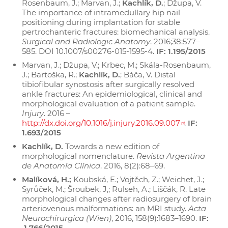
Rosenbaum, J.; Marvan, J.;
Kachlík, D.
; Džupa, V.
The importance of intramedullary hip nail
positioning during implantation for stable
pertrochanteric fractures: biomechanical analysis.
Surgical and Radiologic Anatomy
. 2016;38:577–
585. DOI 10.1007/s00276-015-1595-4.
IF: 1.195/2015
Marvan, J.; Džupa, V.; Krbec, M.; Skála-Rosenbaum,
J.; Bartoška, R.;
Kachlík, D.
; Báča, V. Distal
tibiofibular synostosis after surgically resolved
ankle fractures: An epidemiological, clinical and
morphological evaluation of a patient sample.
Injury
. 2016 –
http://dx.doi.org/10.1016/j.injury.2016.09.007
.
IF:
1.693/2015
Kachlík, D.
Towards a new edition of
morphological nomenclature.
Revista Argentina
de Anatomía Clínica
. 2016, 8(2):68–69.
Malíková, H.;
Koubská, E.; Vojtěch, Z.; Weichet, J.;
Syrůček, M.; Šroubek, J,; Rulseh, A.; Liščák, R. Late
morphological changes after radiosurgery of brain
arteriovenous malformations: an MRI study.
Acta
Neurochirurgica (Wien)
, 2016, 158(9):1683–1690.
IF:
1.766/2015