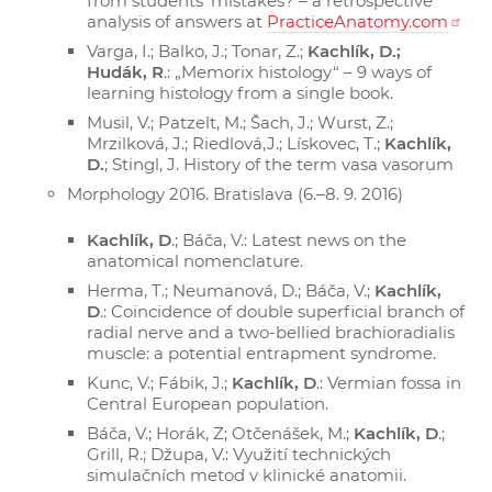
from students' mistakes? – a retrospective
analysis of answers at
PracticeAnatomy.com
Varga, I.; Balko, J.; Tonar, Z.;
Kachlík, D.;
Hudák, R
.: „Memorix histology“ – 9 ways of
learning histology from a single book.
Musil, V.; Patzelt, M.; Šach, J.; Wurst, Z.;
Mrzilková, J.; Riedlová,J.; Lískovec, T.;
Kachlík,
D.
; Stingl, J. History of the term vasa vasorum
Morphology 2016. Bratislava (6.–8. 9. 2016)
Kachlík, D
.; Báča, V.: Latest news on the
anatomical nomenclature.
Herma, T.; Neumanová, D.; Báča, V.;
Kachlík,
D
.: Coincidence of double superficial branch of
radial nerve and a two-bellied brachioradialis
muscle: a potential entrapment syndrome.
Kunc, V.; Fábik, J.;
Kachlík, D
.: Vermian fossa in
Central European population.
Báča, V.; Horák, Z; Otčenášek, M.;
Kachlík, D
.;
Grill, R.; Džupa, V.: Využití technických
simulačních metod v klinické anatomii.